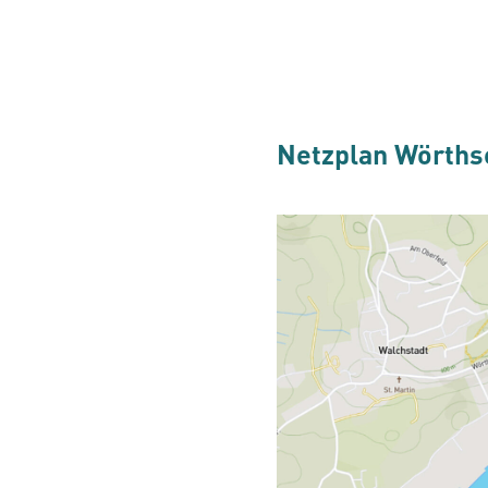
Netzplan Wörths