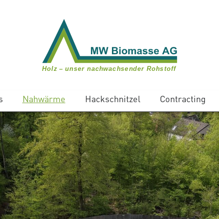
s
Nahwärme
Hackschnitzel
Contracting