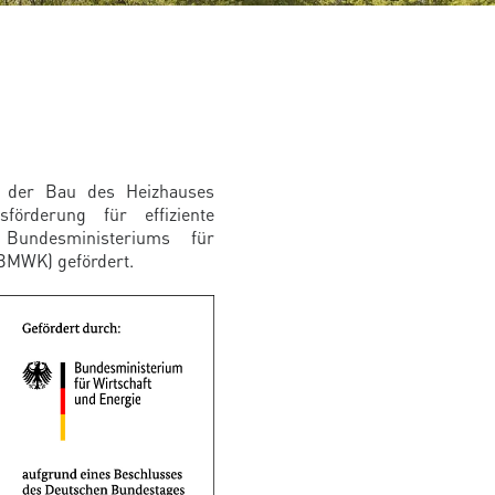
d der Bau des Heizhauses
örderung für effiziente
undesministeriums für
(BMWK) gefördert.