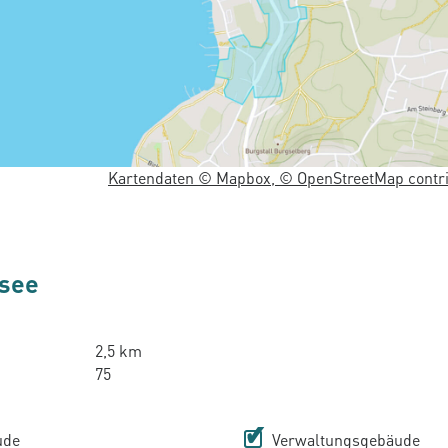
Kartendaten © Mapbox, © OpenStreetMap contri
hsee
2,5 km
75
ude
Verwaltungsgebäude